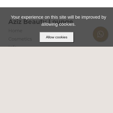
Your experience on this site will be improved by
Aziz Beauty Lounge
allowing cookies.
Home
Allow cookies
Cosmetics
Info
Contact
Contact
+49 176 64201110
octavia@azizbeautylounge.de
By Appointments
Datenschutzerklärung