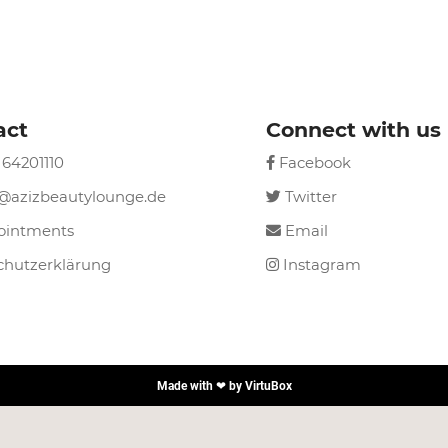
act
Connect with us
 64201110
Facebook

a@azizbeautylounge.de
Twitter

ointments
Email

chutzerklärung
Instagram

Made with ❤ by
VirtuBox