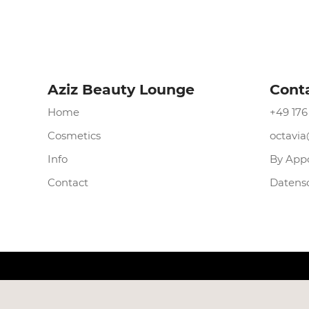
Aziz Beauty Lounge
Cont
Home
+49 176
Cosmetics
octavi
Info
By App
Contact
Datens